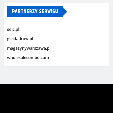
PARTNERZY SERWISU
sdic.pl
gieldatirow.pl
magazynywarszawa.pl
wholesalecombo.com