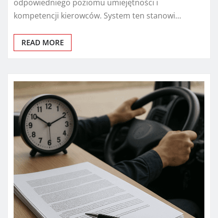
odpowiedniego poziomu umiejętności i
kompetencji kierowców. System ten stanowi…
READ MORE