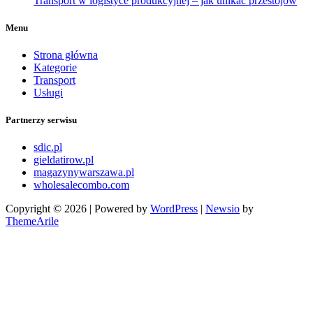
Transport w logistyce produkcyjnej – jak unikać przestojów
Menu
Strona główna
Kategorie
Transport
Usługi
Partnerzy serwisu
sdic.pl
gieldatirow.pl
magazynywarszawa.pl
wholesalecombo.com
Copyright © 2026 | Powered by
WordPress
|
Newsio
by
ThemeArile