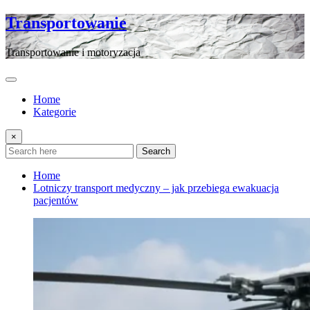
Skip
Transportowanie
to
content
Transportowanie i motoryzacja
Home
Kategorie
×
Search
Home
Lotniczy transport medyczny – jak przebiega ewakuacja
pacjentów