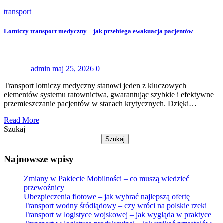
transport
Lotniczy transport medyczny – jak przebiega ewakuacja pacjentów
admin
maj 25, 2026
0
Transport lotniczy medyczny stanowi jeden z kluczowych
elementów systemu ratownictwa, gwarantując szybkie i efektywne
przemieszczanie pacjentów w stanach krytycznych. Dzięki…
Read More
Szukaj
Szukaj
Najnowsze wpisy
Zmiany w Pakiecie Mobilności – co muszą wiedzieć
przewoźnicy
Ubezpieczenia flotowe – jak wybrać najlepszą ofertę
Transport wodny śródlądowy – czy wróci na polskie rzeki
Transport w logistyce wojskowej – jak wygląda w praktyce