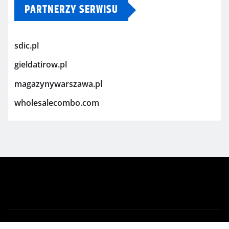
PARTNERZY SERWISU
sdic.pl
gieldatirow.pl
magazynywarszawa.pl
wholesalecombo.com
Copyright © 2026 | Powered by
WordPress
|
Newsio