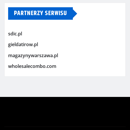
PARTNERZY SERWISU
sdic.pl
gieldatirow.pl
magazynywarszawa.pl
wholesalecombo.com