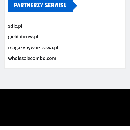
PARTNERZY SERWISU
sdic.pl
gieldatirow.pl
magazynywarszawa.pl
wholesalecombo.com
Copyright © 2026 | Powered by
WordPress
|
Newsio