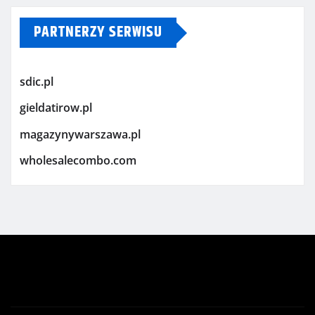
PARTNERZY SERWISU
sdic.pl
gieldatirow.pl
magazynywarszawa.pl
wholesalecombo.com