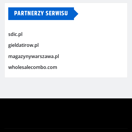
PARTNERZY SERWISU
sdic.pl
gieldatirow.pl
magazynywarszawa.pl
wholesalecombo.com