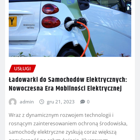
USŁUGI
Ładowarki do Samochodów Elektrycznych:
Nowoczesna Era Mobilności Elektrycznej
admin
gru 21, 2023
0
Wraz z dynamicznym rozwojem technologii i
rosnącym zainteresowaniem ochroną środowiska,
samochody elektryczne zyskują coraz większą