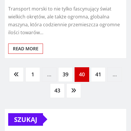
Transport morski to nie tylko fascynujący świat
wielkich okrętów, ale także ogromna, globalna
maszyna, która codziennie przemieszcza ogromne
ilości towarów…
READ MORE
Stronicowanie
1
…
39
40
41
…
wpisów
43
SZUKAJ