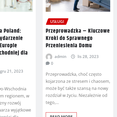
USŁUGI
Przeprowadzka – Kluczowe
a Poland:
Kroki do Sprawnego
ydarzenie
Przeniesienia Domu
Europie
hodniej dla
admin
lis 28, 2023
0
gru 21, 2023
Przeprowadzka, choć często
kojarzona ze stresem i chaosem,
może być także szansą na nowy
wo-Wschodnia
rozdział w życiu. Niezależnie od
nym regionem, w
tego,…
zny rozwój
warza wyjątkowe
READ MORE