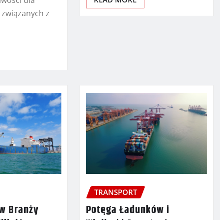
iwości dla
 związanych z
TRANSPORT
 w Branży
Potęga Ładunków i