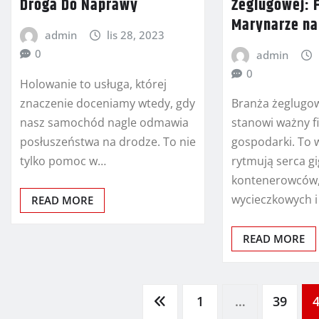
Żeglugowej: F
Droga Do Naprawy
Marynarze na
admin
lis 28, 2023
0
admin
0
Holowanie to usługa, której
znaczenie doceniamy wtedy, gdy
Branża żeglugo
nasz samochód nagle odmawia
stanowi ważny fi
posłuszeństwa na drodze. To nie
gospodarki. To w
tylko pomoc w…
rytmują serca g
kontenerowców,
wycieczkowych i
READ MORE
READ MORE
Stronicowanie
1
…
39