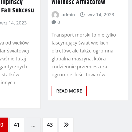
ilipińscy
Wielkość Armatorów
 Fali Sukcesu
admin
wrz 14, 2023
0
wrz 14, 2023
Transport morski to nie tylko
fascynujący świat wielkich
wa od wieków
okrętów, ale także ogromna,
lar światowej
globalna maszyna, która
łaśnie tutaj
codziennie przemieszcza
igantycznych
ogromne ilości towarów…
 statków
 innych…
READ MORE
40
41
…
43