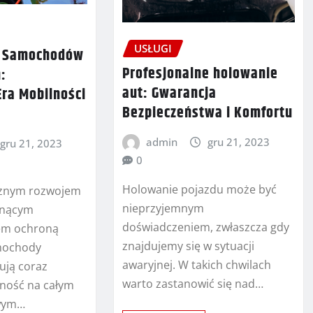
USŁUGI
o Samochodów
Profesjonalne holowanie
:
aut: Gwarancja
ra Mobilności
Bezpieczeństwa i Komfortu
admin
gru 21, 2023
gru 21, 2023
0
Holowanie pojazdu może być
cznym rozwojem
nieprzyjemnym
osnącym
doświadczeniem, zwłaszcza gdy
em ochroną
znajdujemy się w sytuacji
mochody
awaryjnej. W takich chwilach
ują coraz
warto zastanowić się nad…
rność na całym
owym…