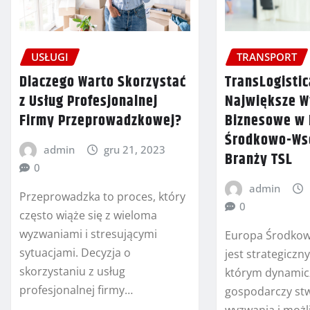
USŁUGI
TRANSPORT
Dlaczego Warto Skorzystać
TransLogistic
z Usług Profesjonalnej
Największe W
Firmy Przeprowadzkowej?
Biznesowe w 
Środkowo-Wsc
admin
gru 21, 2023
Branży TSL
0
admin
Przeprowadzka to proces, który
0
często wiąże się z wieloma
wyzwaniami i stresującymi
Europa Środko
sytuacjami. Decyzja o
jest strategicz
skorzystaniu z usług
którym dynamic
profesjonalnej firmy…
gospodarczy st