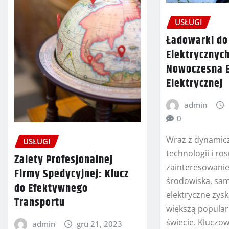
USŁUGI
Ładowarki d
Elektrycznych
Nowoczesna E
Elektrycznej
admin
0
Wraz z dynami
USŁUGI
technologii i r
Zalety Profesjonalnej
zainteresowani
Firmy Spedycyjnej: Klucz
środowiska, sa
do Efektywnego
elektryczne zysk
Transportu
większą popula
świecie. Klucz
admin
gru 21, 2023